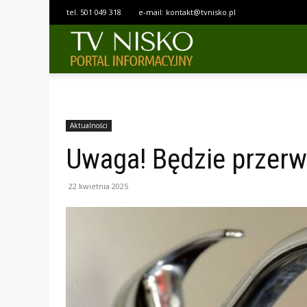
tel.
501 049 318
e-mail:
kontakt@tvnisko.pl
TELEWIZJA
NISKO
Aktualności
Uwaga! Będzie przer
22 kwietnia 2025