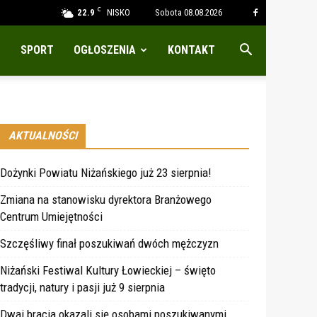
C
22.9
NISKO
Sobota 08.08.2026
SPORT
OGŁOSZENIA
KONTAKT
AKTUALNOŚCI
Dożynki Powiatu Niżańskiego już 23 sierpnia!
Zmiana na stanowisku dyrektora Branżowego
Centrum Umiejętności
Szczęśliwy finał poszukiwań dwóch mężczyzn
Niżański Festiwal Kultury Łowieckiej – święto
tradycji, natury i pasji już 9 sierpnia
Dwaj bracia okazali się osobami poszukiwanymi