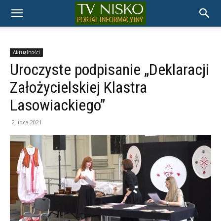
TELEWIZJA
NISKO
Aktualności
Uroczyste podpisanie „Deklaracji
Założycielskiej Klastra
Lasowiackiego”
2 lipca 2021