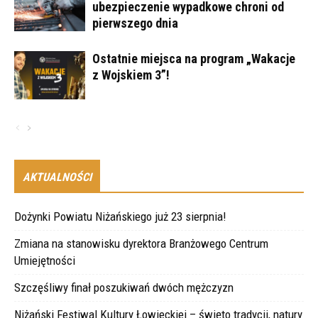
ubezpieczenie wypadkowe chroni od
pierwszego dnia
Ostatnie miejsca na program „Wakacje
z Wojskiem 3”!
AKTUALNOŚCI
Dożynki Powiatu Niżańskiego już 23 sierpnia!
Zmiana na stanowisku dyrektora Branżowego Centrum
Umiejętności
Szczęśliwy finał poszukiwań dwóch mężczyzn
Niżański Festiwal Kultury Łowieckiej – święto tradycji, natury