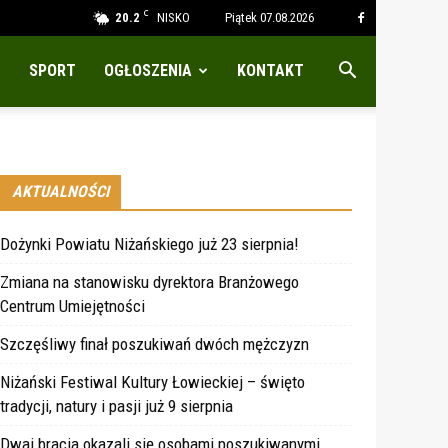
C
20.2
NISKO
Piątek 07.08.2026
SPORT
OGŁOSZENIA
KONTAKT
AKTUALNOŚCI
Dożynki Powiatu Niżańskiego już 23 sierpnia!
Zmiana na stanowisku dyrektora Branżowego
Centrum Umiejętności
Szczęśliwy finał poszukiwań dwóch mężczyzn
Niżański Festiwal Kultury Łowieckiej – święto
tradycji, natury i pasji już 9 sierpnia
Dwaj bracia okazali się osobami poszukiwanymi