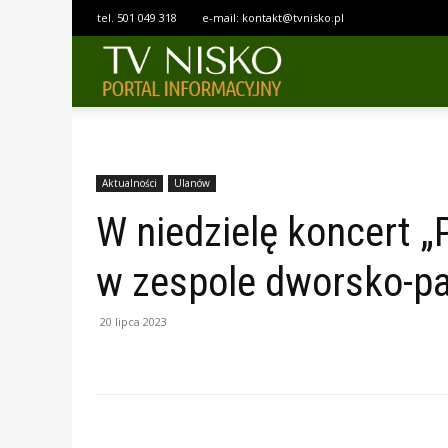
tel.
501 049 318
e-mail:
kontakt@tvnisko.pl
TELEWIZJA
NISKO
Aktualności
Ulanów
W niedzielę koncert 
w zespole dworsko-p
20 lipca 2023