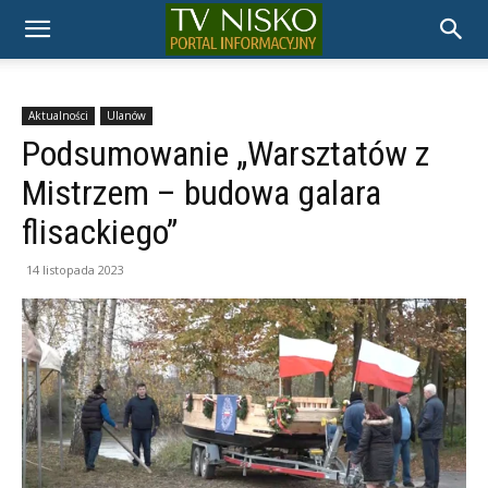
TELEWIZJA
NISKO
Aktualności
Ulanów
Podsumowanie „Warsztatów z
Mistrzem – budowa galara
flisackiego”
14 listopada 2023