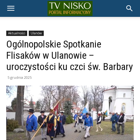
TELEWIZJA
NISKO
Aktualności
Ulanów
Ogólnopolskie Spotkanie
Flisaków w Ulanowie –
uroczystości ku czci św. Barbary
5 grudnia 2025