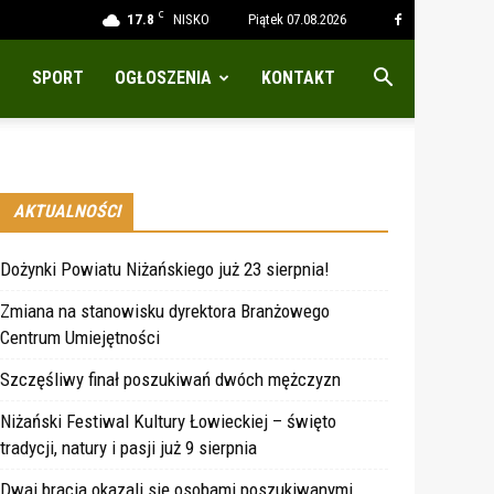
C
17.8
NISKO
Piątek 07.08.2026
SPORT
OGŁOSZENIA
KONTAKT
AKTUALNOŚCI
Dożynki Powiatu Niżańskiego już 23 sierpnia!
Zmiana na stanowisku dyrektora Branżowego
Centrum Umiejętności
Szczęśliwy finał poszukiwań dwóch mężczyzn
Niżański Festiwal Kultury Łowieckiej – święto
tradycji, natury i pasji już 9 sierpnia
Dwaj bracia okazali się osobami poszukiwanymi