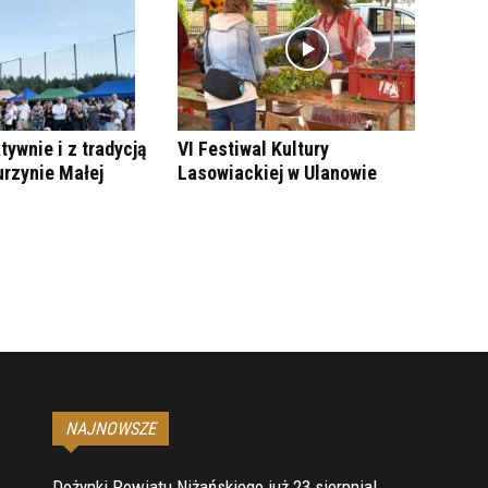
tywnie i z tradycją
VI Festiwal Kultury
urzynie Małej
Lasowiackiej w Ulanowie
NAJNOWSZE
Dożynki Powiatu Niżańskiego już 23 sierpnia!