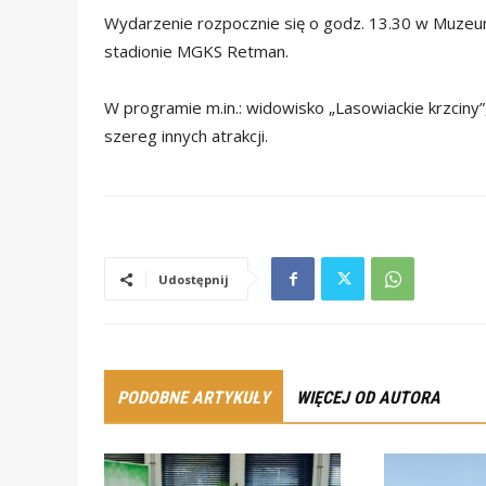
Wydarzenie rozpocznie się o godz. 13.30 w Muzeum
stadionie MGKS Retman.
W programie m.in.: widowisko „Lasowiackie krzciny
szereg innych atrakcji.
Udostępnij
PODOBNE ARTYKUŁY
WIĘCEJ OD AUTORA