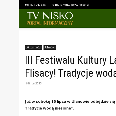
tel.
501 049 318
e-mail:
kontakt@tvnisko.pl
TELEWIZJA
NISKO
Aktualności
Ulanów
III Festiwalu Kultury 
Flisacy! Tradycje wod
6 lipca 2023
Już w sobotę 15 lipca w Ulanowie odbędzie się I
Tradycje wodą niesione”.