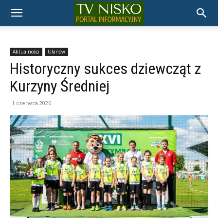
TELEWIZJA
NISKO
Aktualności
Ulanów
Historyczny sukces dziewcząt z
Kurzyny Średniej
1 czerwca 2026