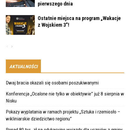
pierwszego dnia
Ostatnie miejsca na program „Wakacje
z Wojskiem 3”!
AKTUALNOŚCI
Dwaj bracia okazali się osobami poszukiwanymi
Konferencja „Ocalone nie tylko w obiektywie” już 8 sierpnia w
Nisku
Pokazy wyplatania w ramach projektu „Sztuka i rzemiosło –
wikliniarskie dziedzictwo regionu”
Ponad 80 tys. zł na edukacyjne wyjazdy dla uczniów z gminy