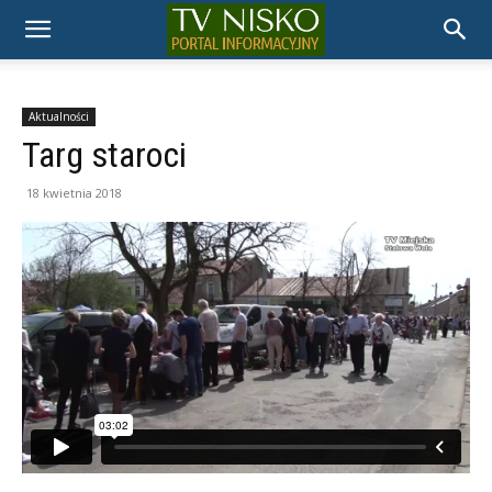
TELEWIZJA
NISKO
Aktualności
Targ staroci
18 kwietnia 2018