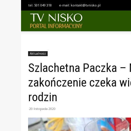
tel.
501 049 318
e-mail:
kontakt@tvnisko.pl
TELEWIZJA
NISKO
Aktualności
Szlachetna Paczka – 
zakończenie czeka wi
rodzin
20 listopada 2020