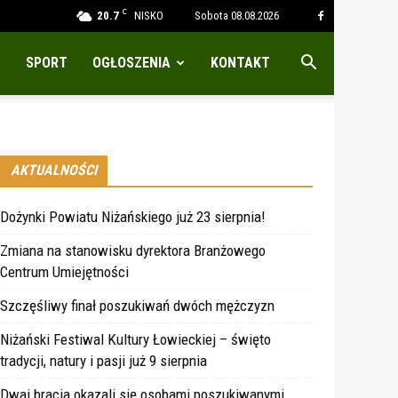
C
20.7
NISKO
Sobota 08.08.2026
SPORT
OGŁOSZENIA
KONTAKT
AKTUALNOŚCI
Dożynki Powiatu Niżańskiego już 23 sierpnia!
Zmiana na stanowisku dyrektora Branżowego
Centrum Umiejętności
Szczęśliwy finał poszukiwań dwóch mężczyzn
Niżański Festiwal Kultury Łowieckiej – święto
tradycji, natury i pasji już 9 sierpnia
Dwaj bracia okazali się osobami poszukiwanymi