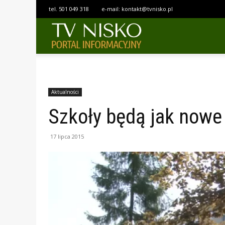
tel.
501 049 318
e-mail:
kontakt@tvnisko.pl
TELEWIZJA
NISKO
Aktualności
Szkoły będą jak nowe
17 lipca 2015