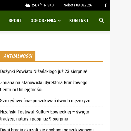
C
24.7
NISKO
Sobota 08.08.2026
SPORT
OGŁOSZENIA
KONTAKT
AKTUALNOŚCI
Dożynki Powiatu Niżańskiego już 23 sierpnia!
Zmiana na stanowisku dyrektora Branżowego
Centrum Umiejętności
Szczęśliwy finał poszukiwań dwóch mężczyzn
Niżański Festiwal Kultury Łowieckiej – święto
tradycji, natury i pasji już 9 sierpnia
Dwaj bracia okazali się osobami poszukiwanymi