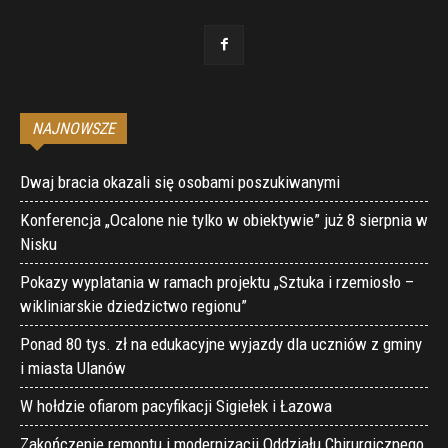
NAJNOWSZE
Dwaj bracia okazali się osobami poszukiwanymi
Konferencja „Ocalone nie tylko w obiektywie” już 8 sierpnia w
Nisku
Pokazy wyplatania w ramach projektu „Sztuka i rzemiosło –
wikliniarskie dziedzictwo regionu”
Ponad 80 tys. zł na edukacyjne wyjazdy dla uczniów z gminy
i miasta Ulanów
W hołdzie ofiarom pacyfikacji Sigiełek i Łazowa
Zakończenie remontu i modernizacji Oddziału Chirurgicznego