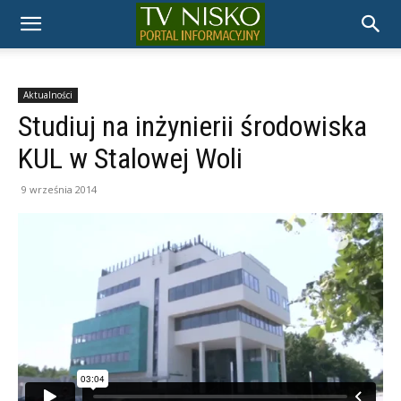
TELEWIZJA
NISKO
Aktualności
Studiuj na inżynierii środowiska
KUL w Stalowej Woli
9 września 2014