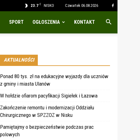
C
23.7
NISKO
Czwartek 06.08.2026
SPORT
OGŁOSZENIA
KONTAKT
AKTUALNOŚCI
Ponad 80 tys. zł na edukacyjne wyjazdy dla uczniów
z gminy i miasta Ulanów
W hołdzie ofiarom pacyfikacji Sigiełek i Łazowa
Zakończenie remontu i modernizacji Oddziału
Chirurgicznego w SPZZOZ w Nisku
Pamiętajmy o bezpieczeństwie podczas prac
polowych