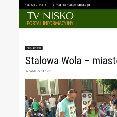
tel.
501 049 318
e-mail:
kontakt@tvnisko.pl
TELEWIZJA
NISKO
Aktualności
Stalowa Wola – miasto
6 października 2015