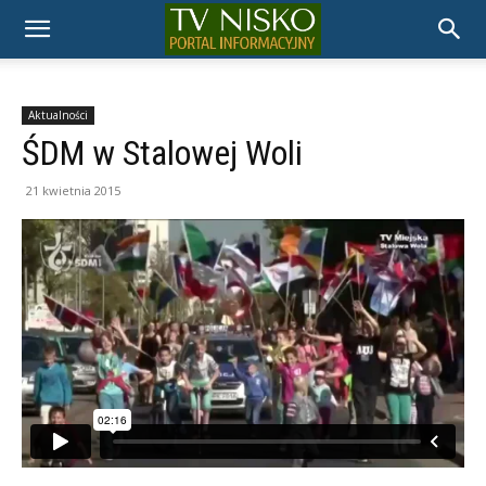
TELEWIZJA
NISKO
Aktualności
ŚDM w Stalowej Woli
21 kwietnia 2015