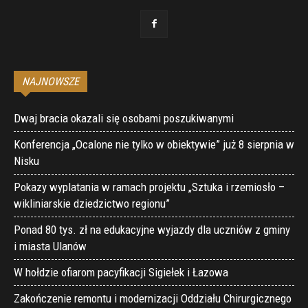
NAJNOWSZE
Dwaj bracia okazali się osobami poszukiwanymi
Konferencja „Ocalone nie tylko w obiektywie” już 8 sierpnia w
Nisku
Pokazy wyplatania w ramach projektu „Sztuka i rzemiosło –
wikliniarskie dziedzictwo regionu”
Ponad 80 tys. zł na edukacyjne wyjazdy dla uczniów z gminy
i miasta Ulanów
W hołdzie ofiarom pacyfikacji Sigiełek i Łazowa
Zakończenie remontu i modernizacji Oddziału Chirurgicznego