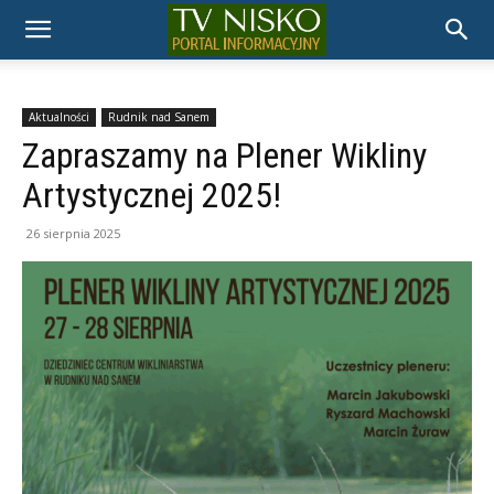
TELEWIZJA
NISKO
Aktualności
Rudnik nad Sanem
Zapraszamy na Plener Wikliny
Artystycznej 2025!
26 sierpnia 2025