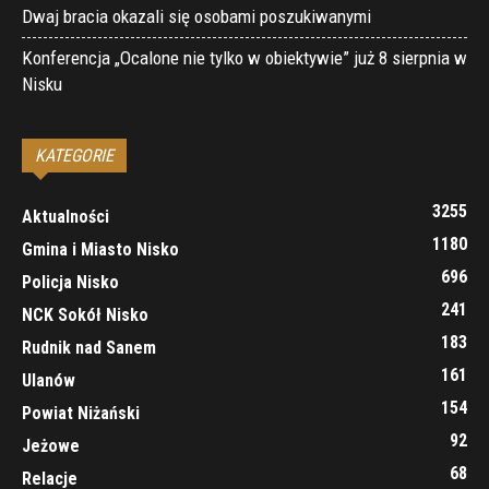
Dwaj bracia okazali się osobami poszukiwanymi
Konferencja „Ocalone nie tylko w obiektywie” już 8 sierpnia w
Nisku
KATEGORIE
3255
Aktualności
1180
Gmina i Miasto Nisko
696
Policja Nisko
241
NCK Sokół Nisko
183
Rudnik nad Sanem
161
Ulanów
154
Powiat Niżański
92
Jeżowe
68
Relacje