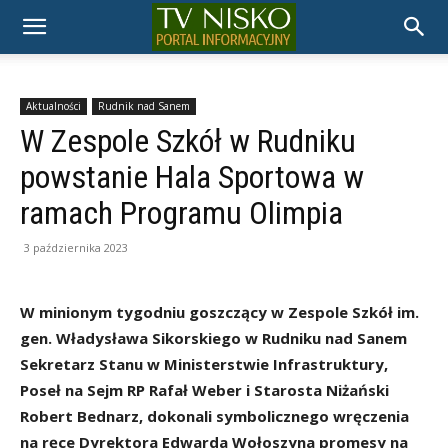
TELEWIZJA
NISKO
Aktualności
Rudnik nad Sanem
W Zespole Szkół w Rudniku
powstanie Hala Sportowa w
ramach Programu Olimpia
3 października 2023
W minionym tygodniu goszczący w Zespole Szkół im.
gen. Władysława Sikorskiego w Rudniku nad Sanem
Sekretarz Stanu w Ministerstwie Infrastruktury,
Poseł na Sejm RP Rafał Weber i Starosta Niżański
Robert Bednarz, dokonali symbolicznego wręczenia
na ręce Dyrektora Edwarda Wołoszyna promesy na