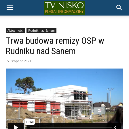
TELEWIZJA
NISKO
Aktualności
Rudnik nad Sanem
Trwa budowa remizy OSP w
Rudniku nad Sanem
5 listopada 2021