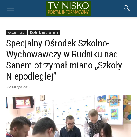
TELEWIZJA
NISKO
Aktualności
Rudnik nad Sanem
Specjalny Ośrodek Szkolno-
Wychowawczy w Rudniku nad
Sanem otrzymał miano „Szkoły
Niepodległej”
22 lutego 2019