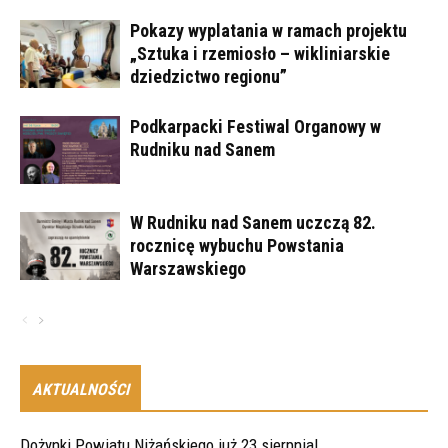
Pokazy wyplatania w ramach projektu
„Sztuka i rzemiosło – wikliniarskie
dziedzictwo regionu”
Podkarpacki Festiwal Organowy w
Rudniku nad Sanem
W Rudniku nad Sanem uczczą 82.
rocznicę wybuchu Powstania
Warszawskiego
AKTUALNOŚCI
Dożynki Powiatu Niżańskiego już 23 sierpnia!