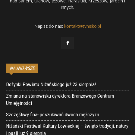
nad Sanem, Ulanów, Jeżowe, Harasiuki, Krzeszów, Jarocin i
innych.
Napisz do nas:
kontakt@tvnisko.pl
NAJNOWSZE
Dożynki Powiatu Niżańskiego już 23 sierpnia!
Zmiana na stanowisku dyrektora Branżowego Centrum
Umiejętności
Szczęśliwy finał poszukiwań dwóch mężczyzn
Niżański Festiwal Kultury Łowieckiej – święto tradycji, natury
i pasji już 9 sierpnia