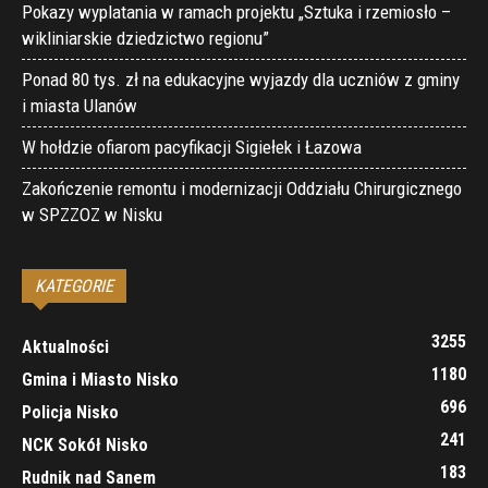
Pokazy wyplatania w ramach projektu „Sztuka i rzemiosło –
wikliniarskie dziedzictwo regionu”
Ponad 80 tys. zł na edukacyjne wyjazdy dla uczniów z gminy
i miasta Ulanów
W hołdzie ofiarom pacyfikacji Sigiełek i Łazowa
Zakończenie remontu i modernizacji Oddziału Chirurgicznego
w SPZZOZ w Nisku
KATEGORIE
3255
Aktualności
1180
Gmina i Miasto Nisko
696
Policja Nisko
241
NCK Sokół Nisko
183
Rudnik nad Sanem