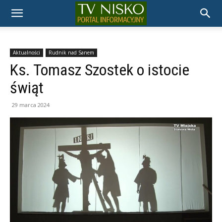
TELEWIZJA
NISKO
Aktualności
Rudnik nad Sanem
Ks. Tomasz Szostek o istocie
świąt
29 marca 2024