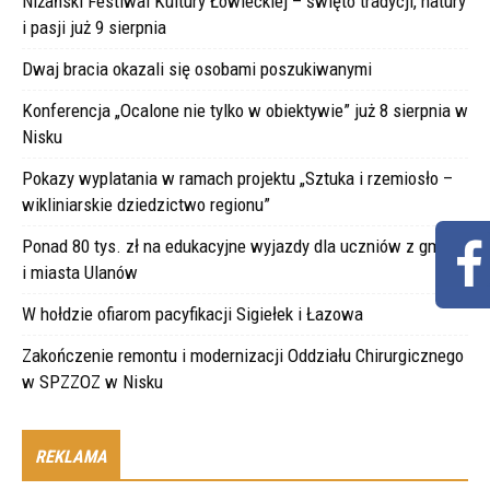
Niżański Festiwal Kultury Łowieckiej – święto tradycji, natury
i pasji już 9 sierpnia
Dwaj bracia okazali się osobami poszukiwanymi
Konferencja „Ocalone nie tylko w obiektywie” już 8 sierpnia w
Nisku
Pokazy wyplatania w ramach projektu „Sztuka i rzemiosło –
wikliniarskie dziedzictwo regionu”
Ponad 80 tys. zł na edukacyjne wyjazdy dla uczniów z gminy
i miasta Ulanów
W hołdzie ofiarom pacyfikacji Sigiełek i Łazowa
Zakończenie remontu i modernizacji Oddziału Chirurgicznego
w SPZZOZ w Nisku
REKLAMA