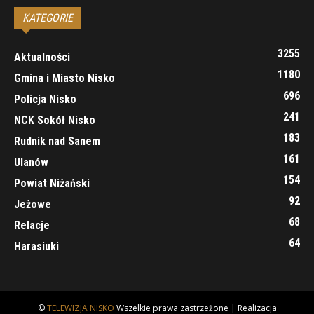
KATEGORIE
3255
Aktualności
1180
Gmina i Miasto Nisko
696
Policja Nisko
241
NCK Sokół Nisko
183
Rudnik nad Sanem
161
Ulanów
154
Powiat Niżański
92
Jeżowe
68
Relacje
64
Harasiuki
©
TELEWIZJA NISKO
Wszelkie prawa zastrzeżone | Realizacja