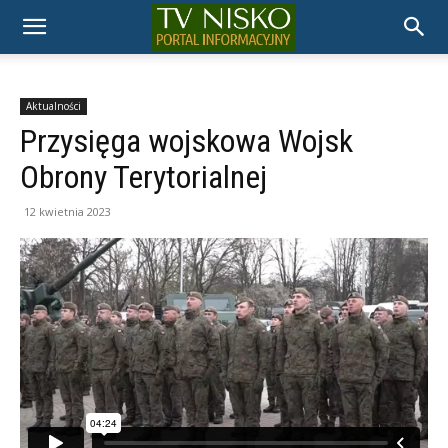
TELEWIZJA
NISKO
Aktualności
Przysięga wojskowa Wojsk
Obrony Terytorialnej
12 kwietnia 2023