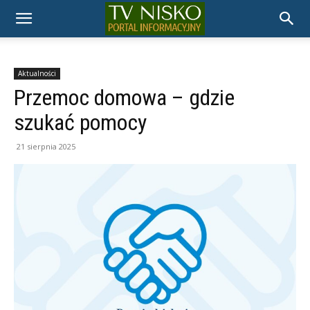
TELEWIZJA
NISKO
Aktualności
Przemoc domowa – gdzie
szukać pomocy
21 sierpnia 2025