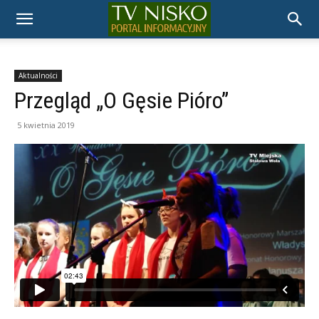
TELEWIZJA
NISKO
Aktualności
Przegląd „O Gęsie Pióro”
5 kwietnia 2019