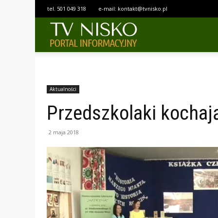
tel.
501 049 318
e-mail:
kontakt@tvnisko.pl
TELEWIZJA
NISKO
Aktualności
Przedszkolaki kochają
2 maja 2018