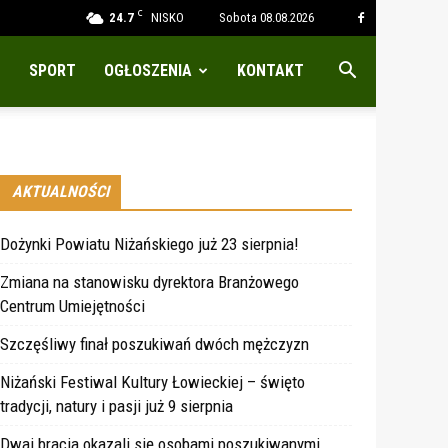
C
24.7
NISKO
Sobota 08.08.2026
SPORT
OGŁOSZENIA
KONTAKT
AKTUALNOŚCI
Dożynki Powiatu Niżańskiego już 23 sierpnia!
Zmiana na stanowisku dyrektora Branżowego
Centrum Umiejętności
Szczęśliwy finał poszukiwań dwóch mężczyzn
Niżański Festiwal Kultury Łowieckiej – święto
tradycji, natury i pasji już 9 sierpnia
Dwaj bracia okazali się osobami poszukiwanymi