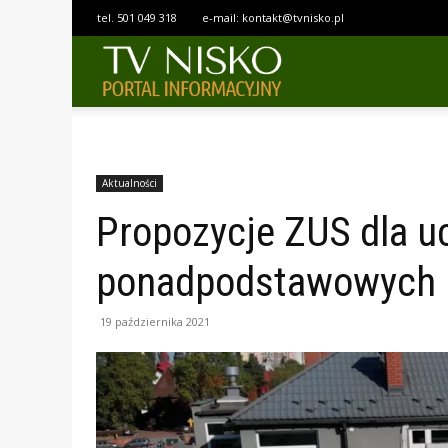
tel.
501 049 318
e-mail:
kontakt@tvnisko.pl
TELEWIZJA
NISKO
Aktualności
Propozycje ZUS dla u
ponadpodstawowych
19 października 2021