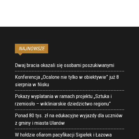
NAJNOWSZE
Dwaj bracia okazali się osobami poszukiwanymi
Konferencja „Ocalone nie tylko w obiektywie” już 8
sierpnia w Nisku
Pokazy wyplatania w ramach projektu „Sztuka i
rzemiosło – wikliniarskie dziedzictwo regionu”
Ponad 80 tys. zł na edukacyjne wyjazdy dla uczniów
z gminy i miasta Ulanów
W hołdzie ofiarom pacyfikacji Sigiełek i Łazowa