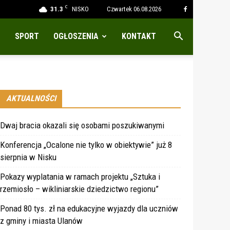
C
31.3
NISKO
Czwartek 06.08.2026
SPORT
OGŁOSZENIA
KONTAKT
AKTUALNOŚCI
Dwaj bracia okazali się osobami poszukiwanymi
Konferencja „Ocalone nie tylko w obiektywie” już 8
sierpnia w Nisku
Pokazy wyplatania w ramach projektu „Sztuka i
rzemiosło – wikliniarskie dziedzictwo regionu”
Ponad 80 tys. zł na edukacyjne wyjazdy dla uczniów
z gminy i miasta Ulanów