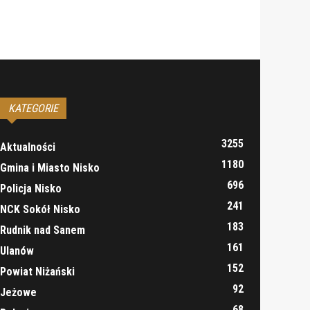
KATEGORIE
3255
Aktualności
1180
Gmina i Miasto Nisko
696
Policja Nisko
241
NCK Sokół Nisko
183
Rudnik nad Sanem
161
Ulanów
152
Powiat Niżański
92
Jeżowe
68