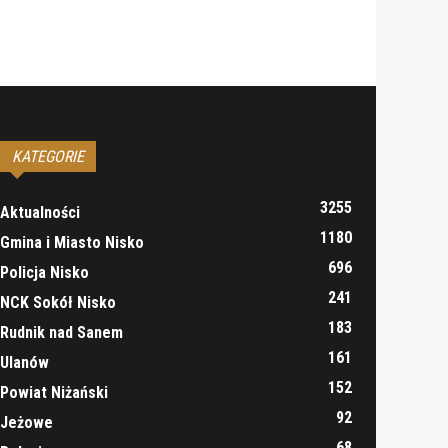
KATEGORIE
3255
Aktualności
1180
Gmina i Miasto Nisko
696
Policja Nisko
241
NCK Sokół Nisko
183
Rudnik nad Sanem
161
Ulanów
152
Powiat Niżański
92
Jeżowe
68