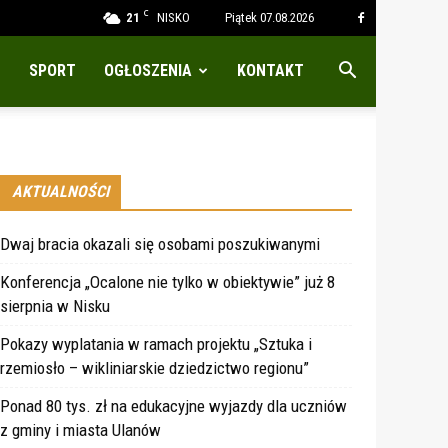
C
21
NISKO
Piątek 07.08.2026
SPORT
OGŁOSZENIA
KONTAKT
AKTUALNOŚCI
Dwaj bracia okazali się osobami poszukiwanymi
Konferencja „Ocalone nie tylko w obiektywie” już 8
sierpnia w Nisku
Pokazy wyplatania w ramach projektu „Sztuka i
rzemiosło – wikliniarskie dziedzictwo regionu”
Ponad 80 tys. zł na edukacyjne wyjazdy dla uczniów
z gminy i miasta Ulanów