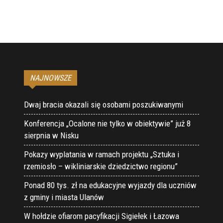
NAJNOWSZE
Dwaj bracia okazali się osobami poszukiwanymi
Konferencja „Ocalone nie tylko w obiektywie” już 8
sierpnia w Nisku
Pokazy wyplatania w ramach projektu „Sztuka i
rzemiosło – wikliniarskie dziedzictwo regionu”
Ponad 80 tys. zł na edukacyjne wyjazdy dla uczniów
z gminy i miasta Ulanów
W hołdzie ofiarom pacyfikacji Sigiełek i Łazowa