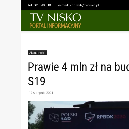
tel.
501 049 318
e-mail:
kontakt@tvnisko.pl
TELEWIZJA
NISKO
Aktualności
Prawie 4 mln zł na b
S19
17 sierpnia 2021