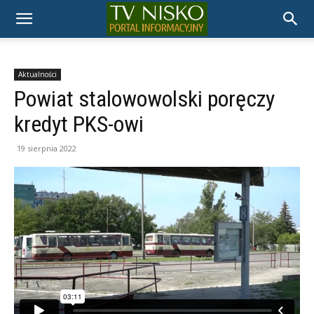
TELEWIZJA
NISKO
Aktualności
Powiat stalowowolski poręczy
kredyt PKS-owi
19 sierpnia 2022