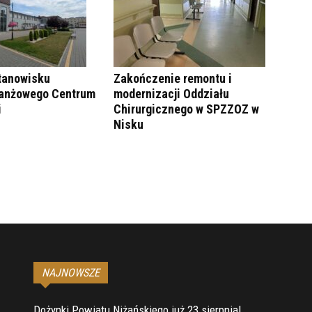
tanowisku
Zakończenie remontu i
ranżowego Centrum
modernizacji Oddziału
i
Chirurgicznego w SPZZOZ w
Nisku
NAJNOWSZE
Dożynki Powiatu Niżańskiego już 23 sierpnia!