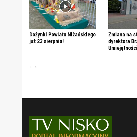
Dożynki Powiatu Niżańskiego
Zmiana na s
już 23 sierpnia!
dyrektora B
Umiejętnośc