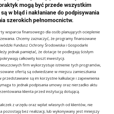
h praktyk mogą być przede wszystkim
są w błąd i nakłaniane do podpisywania
nia szerokich pełnomocnictw.
y wsparcia finansowego dla osób planujących ocieplenie
rzewania. Chcemy zaznaczyć, że programy finansowane
ojewódzki Fundusz Ochrony Środowiska i Gospodarki
ależy jednak pamiętać, że dotacje te podlegają ścisłym
okrywają całkowity koszt inwestycji.
ieuczciwych firm wykorzystuje istnienie tych programów,
esowane ofertą są odwiedzane w miejscu zamieszkania
 przedstawiane są im korzystne kalkulacje i zapewnienia
Wymaga to jednak podpisania umowy oraz nierzadko aktu
zentowania klienta przed instytucją dotującą.
liczek z urzędu oraz wpłat własnych od klientów, nie
ia pozostają bez realizacji, lub wykonywany jest mniejszy