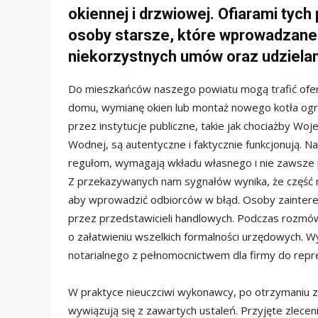
okiennej i drzwiowej. Ofiarami tyc
osoby starsze, które wprowadzane 
niekorzystnych umów oraz udziela
Do mieszkańców naszego powiatu mogą trafić ofert
domu, wymianę okien lub montaż nowego kotła og
przez instytucje publiczne, takie jak chociażby W
Wodnej, są autentyczne i faktycznie funkcjonują. N
regułom, wymagają wkładu własnego i nie zawsze p
Z przekazywanych nam sygnałów wynika, że część n
aby wprowadzić odbiorców w błąd. Osoby zainter
przez przedstawicieli handlowych. Podczas rozmów
o załatwieniu wszelkich formalności urzędowych. 
notarialnego z pełnomocnictwem dla firmy do repre
W praktyce nieuczciwi wykonawcy, po otrzymaniu za
wywiązują się z zawartych ustaleń. Przyjęte zlecen