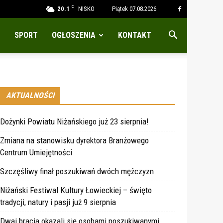
C
20.1
NISKO
Piątek 07.08.2026
SPORT
OGŁOSZENIA
KONTAKT
AKTUALNOŚCI
Dożynki Powiatu Niżańskiego już 23 sierpnia!
Zmiana na stanowisku dyrektora Branżowego
Centrum Umiejętności
Szczęśliwy finał poszukiwań dwóch mężczyzn
Niżański Festiwal Kultury Łowieckiej – święto
tradycji, natury i pasji już 9 sierpnia
Dwaj bracia okazali się osobami poszukiwanymi