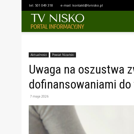
tel.
501 049 318
e-mail:
kontakt@tvnisko.pl
TELEWIZJA
NISKO
Aktualności
Powiat Niżański
Uwaga na oszustwa z
dofinansowaniami do
7 maja 2026