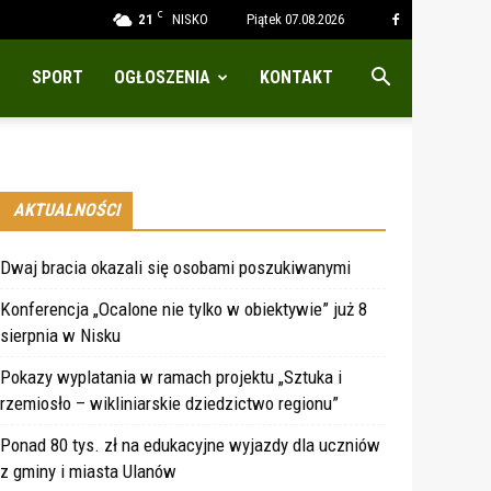
C
21
NISKO
Piątek 07.08.2026
SPORT
OGŁOSZENIA
KONTAKT
AKTUALNOŚCI
Dwaj bracia okazali się osobami poszukiwanymi
Konferencja „Ocalone nie tylko w obiektywie” już 8
sierpnia w Nisku
Pokazy wyplatania w ramach projektu „Sztuka i
rzemiosło – wikliniarskie dziedzictwo regionu”
Ponad 80 tys. zł na edukacyjne wyjazdy dla uczniów
z gminy i miasta Ulanów