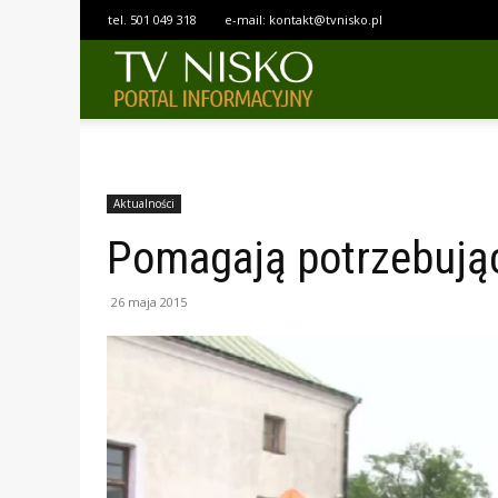
tel.
501 049 318
e-mail:
kontakt@tvnisko.pl
TELEWIZJA
NISKO
Aktualności
Pomagają potrzebuj
26 maja 2015