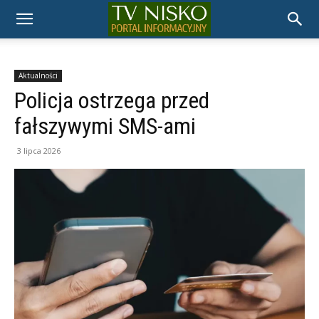
TELEWIZJA
NISKO
Aktualności
Policja ostrzega przed
fałszywymi SMS-ami
3 lipca 2026