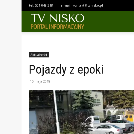
tel.
501 049 318
e-mail:
kontakt@tvnisko.pl
TELEWIZJA
NISKO
Aktualności
Pojazdy z epoki
15 maja 2018