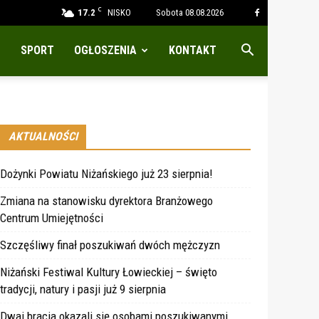
C
17.2
NISKO
Sobota 08.08.2026
SPORT
OGŁOSZENIA
KONTAKT
AKTUALNOŚCI
Dożynki Powiatu Niżańskiego już 23 sierpnia!
Zmiana na stanowisku dyrektora Branżowego
Centrum Umiejętności
Szczęśliwy finał poszukiwań dwóch mężczyzn
Niżański Festiwal Kultury Łowieckiej – święto
tradycji, natury i pasji już 9 sierpnia
Dwaj bracia okazali się osobami poszukiwanymi