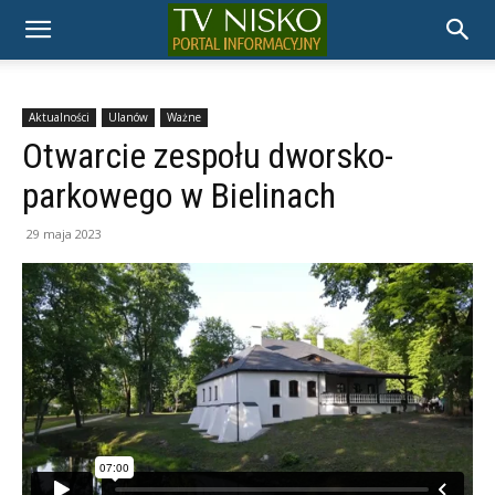
TELEWIZJA
NISKO
Aktualności
Ulanów
Ważne
Otwarcie zespołu dworsko-
parkowego w Bielinach
29 maja 2023