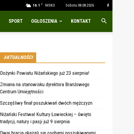
C
16.1
NISKO
Sobota 08.08.2026
SPORT
OGŁOSZENIA
KONTAKT
AKTUALNOŚCI
Dożynki Powiatu Niżańskiego już 23 sierpnia!
Zmiana na stanowisku dyrektora Branżowego
Centrum Umiejętności
Szczęśliwy finał poszukiwań dwóch mężczyzn
Niżański Festiwal Kultury Łowieckiej – święto
tradycji, natury i pasji już 9 sierpnia
Dwaj bracia okazali się osobami poszukiwanymi