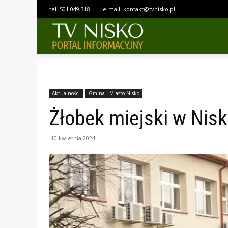
tel.
501 049 318
e-mail:
kontakt@tvnisko.pl
TELEWIZJA
NISKO
Aktualności
Gmina i Miasto Nisko
Żłobek miejski w Nis
10 kwietnia 2024