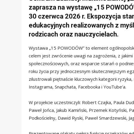
zaprasza na wystawę „15
POWODÓW”
30 czerwca 2026 r. Ekspozycja st
edukacyjnych realizowanych z myślą
rodzicach
oraz nauczycielach.
Wystawa „15 POWODÓW” to element ogólnopolskiej 
celem jest zwrócenie uwagi na zagrożenia, z jakimi 
społecznościowych, oraz wsparcie starań o podnies
roku życia przy jednoczesnym skuteczniejszym egzek
zilustrowali piętnaście kluczowych kategorii ryzyka
Instagrama, Snapchata, Facebooka i YouTube’a.
W projekcie uczestniczyli: Robert Czajka, Paula Du
Paweł Jońca, Jakub Kamiński, Przemek Kotyński, P
Podkościelny, Dawid Ryski, Paweł Smardzewski, Jag
Prezentowane plakaty pełnią funkcję przekazów edu