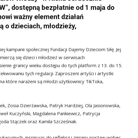
, dostępną bezpłatnie od 1 maja do
anowi
ważny element działań
 o dzieciach, młodzieży,
kampanii społecznej Fundacji Dajemy Dzieciom Siłę. Jej
mierzą się dzieci i młodzież w serwisach
ienie granicy wieku dostępu do tych platform z 13. do 15.
wowaniu tych regulacji. Zaproszeni artyści i artystki
, na które narażeni są młodzi użytkownicy TikToka,
dek, Zosia Dzierżawska, Patryk Hardziej, Ola Jasionowska,
aweł Kuczyński, Magdalena Pankiewicz, Patrycja
oda Stączek oraz Kamila Szcześniak.
kacyjnych, inspirując do refleksji i zmiany postaw wobec