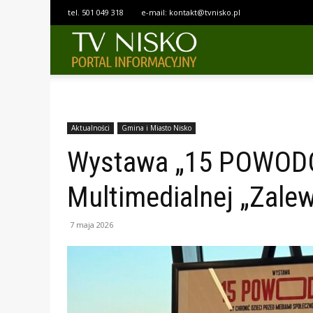
tel.
501 049 318
e-mail:
kontakt@tvnisko.pl
TELEWIZJA
NISKO
Aktualności
Gmina i Miasto Nisko
Wystawa „15 POWODÓ
Multimedialnej „Zale
7 maja 2026