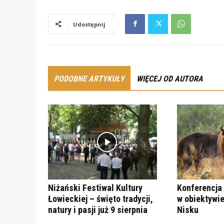
Udostępnij
PODOBNE ARTYKUŁY
WIĘCEJ OD AUTORA
Niżański Festiwal Kultury
Konferencja 
Łowieckiej – święto tradycji,
w obiektywie
natury i pasji już 9 sierpnia
Nisku