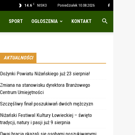
C
14.6
NISKO
Poniedziałek 10.08.2026
SPORT
OGŁOSZENIA
KONTAKT
AKTUALNOŚCI
Dożynki Powiatu Niżańskiego już 23 sierpnia!
Zmiana na stanowisku dyrektora Branżowego
Centrum Umiejętności
Szczęśliwy finał poszukiwań dwóch mężczyzn
Niżański Festiwal Kultury Łowieckiej – święto
tradycji, natury i pasji już 9 sierpnia
Dwaj bracia okazali się osobami poszukiwanymi