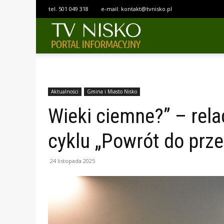
tel.
501 049 318
e-mail:
kontakt@tvnisko.pl
TELEWIZJA
NISKO
Aktualności
Gmina i Miasto Nisko
Wieki ciemne?” – rela
cyklu „Powrót do prze
24 listopada 2025