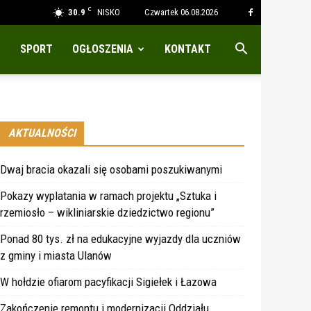
C
30.9
NISKO
Czwartek 06.08.2026
SPORT
OGŁOSZENIA
KONTAKT
AKTUALNOŚCI
Dwaj bracia okazali się osobami poszukiwanymi
Pokazy wyplatania w ramach projektu „Sztuka i
rzemiosło – wikliniarskie dziedzictwo regionu”
Ponad 80 tys. zł na edukacyjne wyjazdy dla uczniów
z gminy i miasta Ulanów
W hołdzie ofiarom pacyfikacji Sigiełek i Łazowa
Zakończenie remontu i modernizacji Oddziału