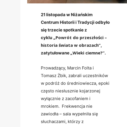
21 listopada w Niżańskim
Centrum Historii i Tradycji odbyło
się trzecie spotkanie z
„Powrót do przeszłości –
cyklu
historia świata w obrazach”
,
„Wieki ciemne?”
zatytułowane
.
Prowadzący, Marcin Folta i
Tomasz Żbik, zabrali uczestników
w podróż do średniowiecza, epoki
często niesłusznie kojarzonej
wyłącznie z zacofaniem i
mrokiem.
Frekwencja nie
zawiodła – sala wypełniła się
słuchaczami, którzy z