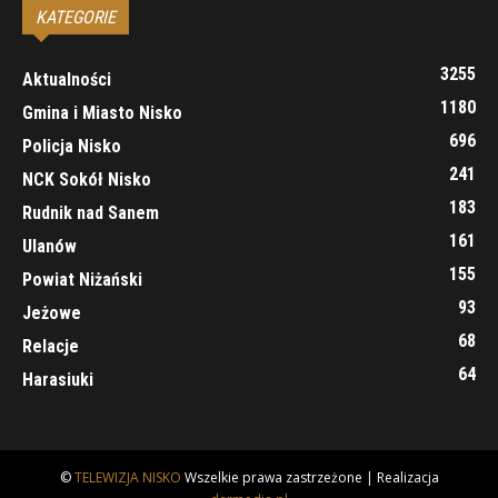
KATEGORIE
3255
Aktualności
1180
Gmina i Miasto Nisko
696
Policja Nisko
241
NCK Sokół Nisko
183
Rudnik nad Sanem
161
Ulanów
155
Powiat Niżański
93
Jeżowe
68
Relacje
64
Harasiuki
©
TELEWIZJA NISKO
Wszelkie prawa zastrzeżone | Realizacja