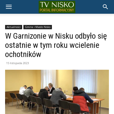
TELEWIZJA
NISKO
Aktualności
Gmina i Miasto Nisko
W Garnizonie w Nisku odbyło się
ostatnie w tym roku wcielenie
ochotników
15 listopada 2023