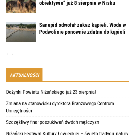
obiektywie” już 8 sierpnia w Nisku
Sanepid odwołał zakaz kąpieli. Woda w
Podwolinie ponownie zdatna do kąpieli
AKTUALNOŚCI
Dożynki Powiatu Niżańskiego już 23 sierpnia!
Zmiana na stanowisku dyrektora Branżowego Centrum
Umiejętności
Szczęśliwy finał poszukiwań dwóch mężczyzn
Niżański Festiwal Kultury Łowieckiej – święto tradycji, natury