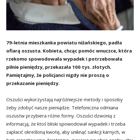
79-letnia mieszkanka powiatu niżańskiego, padła
ofiarą oszusta. Kobieta, chcąc pomóc wnuczce, która
rzekomo spowodowała wypadek i potrzebowała
pilnie pieniędzy, przekazała 100 tys. złotych.
Pamiętajmy, że policjanci nigdy nie proszą o
przekazanie pieniędzy.
Oszuści wykorzystają najróżniejsze metody i sposoby
żeby zdobyć nasze pieniądze. Telefoniczna odmiana
oszustw przybiera różne formy. Oszuści dzwonią z
informacją, że ktoś bliski spowodował wypadek i trzeba
zapłacić określoną kwotę, aby uniknąć sankcji karnych, w
tym aresztowania. Następnie, zjawiają się obce osoby, aby