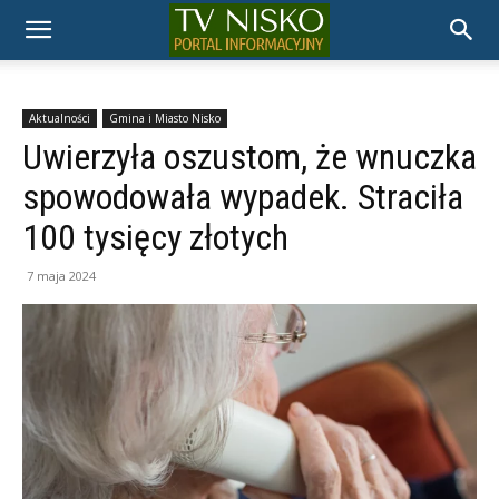
TELEWIZJA
NISKO
Aktualności
Gmina i Miasto Nisko
Uwierzyła oszustom, że wnuczka
spowodowała wypadek. Straciła
100 tysięcy złotych
7 maja 2024