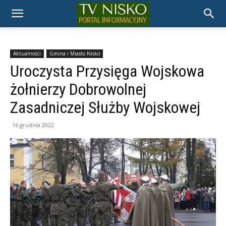
TELEWIZJA
NISKO
Aktualności
Gmina i Miasto Nisko
Uroczysta Przysięga Wojskowa
żołnierzy Dobrowolnej
Zasadniczej Służby Wojskowej
16 grudnia 2022