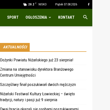
C
20.2
NISKO
Piątek 07.08.2026
SPORT
OGŁOSZENIA
KONTAKT
AKTUALNOŚCI
Dożynki Powiatu Niżańskiego już 23 sierpnia!
Zmiana na stanowisku dyrektora Branżowego
Centrum Umiejętności
Szczęśliwy finał poszukiwań dwóch mężczyzn
Niżański Festiwal Kultury Łowieckiej – święto
tradycji, natury i pasji już 9 sierpnia
Dwaj bracia okazali się osobami poszukiwanymi