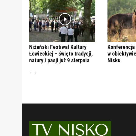
Niżański Festiwal Kultury
Konferencja 
Łowieckiej – święto tradycji,
w obiektywie
natury i pasji już 9 sierpnia
Nisku