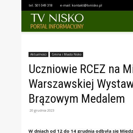
tel.
501 049 318
e-mail:
kontakt@tvnisko.pl
TELEWIZJA
NISKO
Aktualności
Gmina i Miasto Nisko
Uczniowie RCEZ na M
Warszawskiej Wystaw
Brązowym Medalem
20 grudnia 2023
W dniach od 12 do 14 grudnia odbyła się M