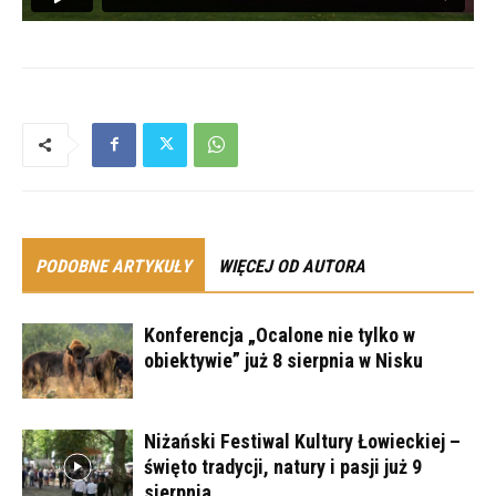
PODOBNE ARTYKUŁY
WIĘCEJ OD AUTORA
Konferencja „Ocalone nie tylko w
obiektywie” już 8 sierpnia w Nisku
Niżański Festiwal Kultury Łowieckiej –
święto tradycji, natury i pasji już 9
sierpnia