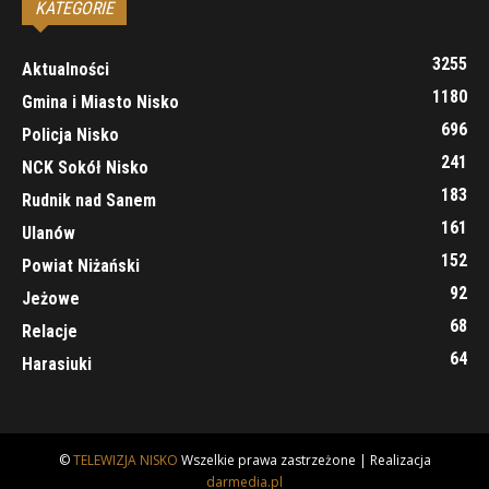
KATEGORIE
3255
Aktualności
1180
Gmina i Miasto Nisko
696
Policja Nisko
241
NCK Sokół Nisko
183
Rudnik nad Sanem
161
Ulanów
152
Powiat Niżański
92
Jeżowe
68
Relacje
64
Harasiuki
©
TELEWIZJA NISKO
Wszelkie prawa zastrzeżone | Realizacja
darmedia.pl