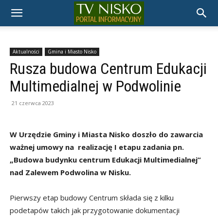
TELEWIZJA
NISKO
Aktualności
Gmina i Miasto Nisko
Rusza budowa Centrum Edukacji
Multimedialnej w Podwolinie
21 czerwca 2023
W Urzędzie Gminy i Miasta Nisko doszło do zawarcia
ważnej umowy na realizację I etapu zadania pn.
„Budowa budynku centrum Edukacji Multimedialnej”
nad Zalewem Podwolina w Nisku.
Pierwszy etap budowy Centrum składa się z kilku
podetapów takich jak przygotowanie dokumentacji