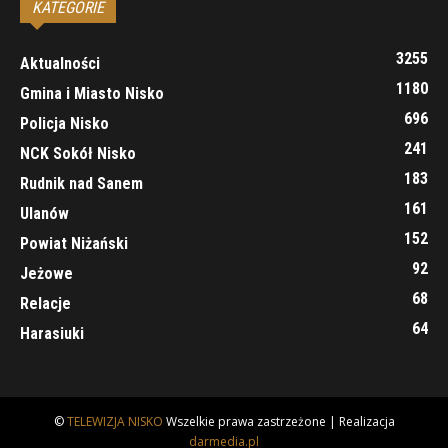
KATEGORIE
3255
Aktualności
1180
Gmina i Miasto Nisko
696
Policja Nisko
241
NCK Sokół Nisko
183
Rudnik nad Sanem
161
Ulanów
152
Powiat Niżański
92
Jeżowe
68
Relacje
64
Harasiuki
©
TELEWIZJA NISKO
Wszelkie prawa zastrzeżone | Realizacja
darmedia.pl