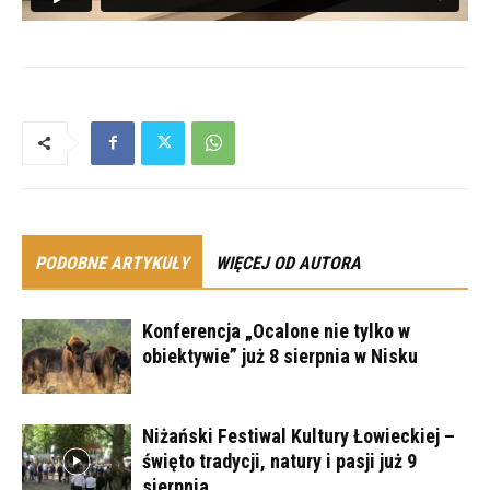
PODOBNE ARTYKUŁY
WIĘCEJ OD AUTORA
Konferencja „Ocalone nie tylko w
obiektywie” już 8 sierpnia w Nisku
Niżański Festiwal Kultury Łowieckiej –
święto tradycji, natury i pasji już 9
sierpnia