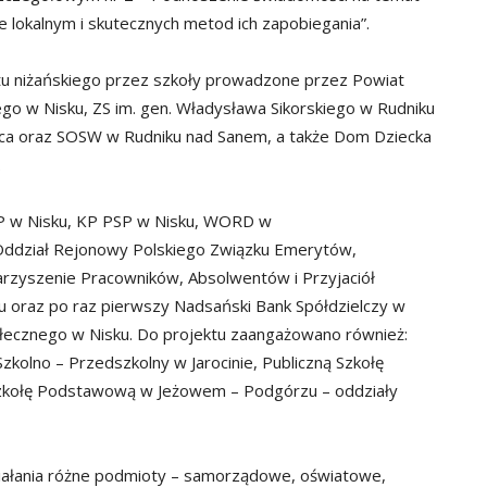
lokalnym i skutecznych metod ich zapobiegania”.
iatu niżańskiego przez szkoły prowadzone przez Powiat
ego w Nisku, ZS im. gen. Władysława Sikorskiego w Rudniku
zica oraz SOSW w Rudniku nad Sanem, a także Dom Dziecka
.
PP w Nisku, KP PSP w Nisku, WORD w
Oddział Rejonowy Polskiego Związku Emerytów,
arzyszenie Pracowników, Absolwentów i Przyjaciół
 oraz po raz pierwszy Nadsański Bank Spółdzielczy w
ołecznego w Nisku. Do projektu zaangażowano również:
kolno – Przedszkolny w Jarocinie, Publiczną Szkołę
Szkołę Podstawową w Jeżowem – Podgórzu – oddziały
ziałania różne podmioty – samorządowe, oświatowe,