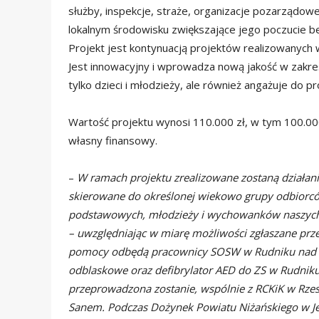
służby, inspekcje, straże, organizacje pozarządowe 
lokalnym środowisku zwiększające jego poczucie 
Projekt jest kontynuacją projektów realizowanych 
Jest innowacyjny i wprowadza nową jakość w zakr
tylko dzieci i młodzieży, ale również angażuje do 
Wartość projektu wynosi 110.000 zł, w tym 100.000 
własny finansowy.
–
W ramach projektu zrealizowane zostaną działania
skierowane do określonej wiekowo grupy odbiorc
podstawowych, młodzieży i wychowanków
naszych
– uwzględniając w
miarę możliwości zgłaszane prze
pomocy odbędą pracownicy SOSW w Rudniku nad
odblaskowe oraz defibrylator AED do ZS w
Rudniku
przeprowadzona zostanie,
wspólnie z RCKiK w Rze
Sanem. Podczas Dożynek Powiatu Niżańskiego w 