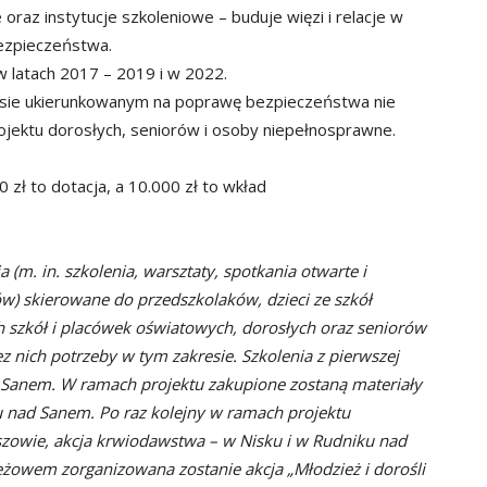
oraz instytucje szkoleniowe – buduje więzi i relacje w
bezpieczeństwa.
w latach 2017 – 2019 i w 2022.
esie ukierunkowanym na poprawę bezpieczeństwa nie
projektu dorosłych, seniorów i osoby niepełnosprawne.
zł to dotacja, a 10.000 zł to wkład
 (m. in. szkolenia, warsztaty,
spotkania otwarte i
ów) skierowane
do przedszkolaków, dzieci ze szkół
 szkół i placówek oświatowych, dorosłych oraz seniorów
z nich potrzeby w tym zakresie. Szkolenia z
pierwszej
 Sanem. W ramach
projektu zakupione zostaną materiały
 nad Sanem. Po raz kolejny w ramach projektu
szowie, akcja krwiodawstwa – w Nisku i w Rudniku nad
Jeżowem zorganizowana zostanie
akcja „Młodzież i dorośli