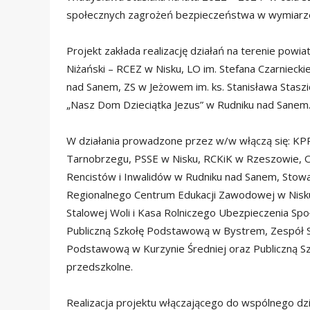
społecznych zagrożeń bezpieczeństwa w wymiarze 
Projekt zakłada realizację działań na terenie pow
Niżański – RCEZ w Nisku, LO im. Stefana Czarniecki
nad Sanem, ZS w Jeżowem im. ks. Stanisława Stas
„Nasz Dom Dzieciątka Jezus” w Rudniku nad Sanem
W działania prowadzone przez w/w włączą się: K
Tarnobrzegu, PSSE w Nisku, RCKiK w Rzeszowie, 
Rencistów i Inwalidów w Rudniku nad Sanem, Stow
Regionalnego Centrum Edukacji Zawodowej w Nisku
Stalowej Woli i Kasa Rolniczego Ubezpieczenia Sp
Publiczną Szkołę Podstawową w Bystrem, Zespół Sz
Podstawową w Kurzynie Średniej oraz Publiczną 
przedszkolne.
Realizacja projektu włączającego do wspólnego d