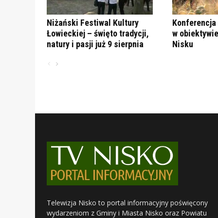
Niżański Festiwal Kultury
Konferencja 
Łowieckiej – święto tradycji,
w obiektywie
natury i pasji już 9 sierpnia
Nisku
Telewizja Nisko to portal informacyjny poświęcony
wydarzeniom z Gminy i Miasta Nisko oraz Powiatu