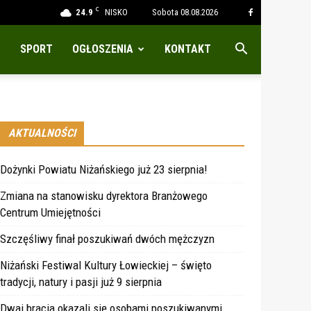
C
24.9
NISKO
Sobota 08.08.2026
SPORT
OGŁOSZENIA
KONTAKT
AKTUALNOŚCI
Dożynki Powiatu Niżańskiego już 23 sierpnia!
Zmiana na stanowisku dyrektora Branżowego
Centrum Umiejętności
Szczęśliwy finał poszukiwań dwóch mężczyzn
Niżański Festiwal Kultury Łowieckiej – święto
tradycji, natury i pasji już 9 sierpnia
Dwaj bracia okazali się osobami poszukiwanymi