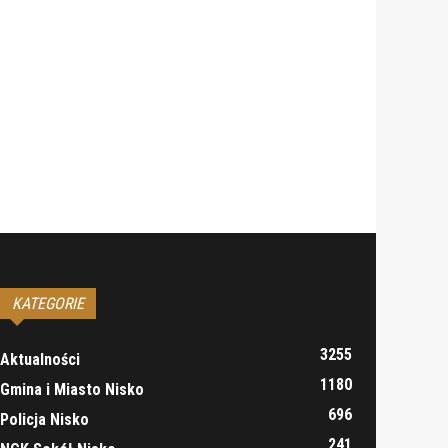
KATEGORIE
3255
Aktualności
1180
Gmina i Miasto Nisko
696
Policja Nisko
241