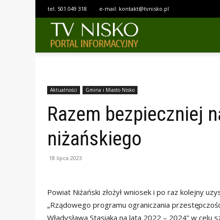
tel.
501 049 318
e-mail:
kontakt@tvnisko.pl
TELEWIZJA
NISKO
Aktualności
Gmina i Miasto Nisko
Razem bezpieczniej n
niżańskiego
18 lipca 2023
Powiat Niżański złożył wniosek i po raz kolejny uz
„Rządowego programu ograniczania przestępczości
Władysława Stasiaka na lata 2022 – 2024” w celu