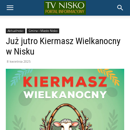
TELEWIZJA
NISKO
Aktualności
Gmina i Miasto Nisko
Już jutro Kiermasz Wielkanocny
w Nisku
8 kwietnia 2025