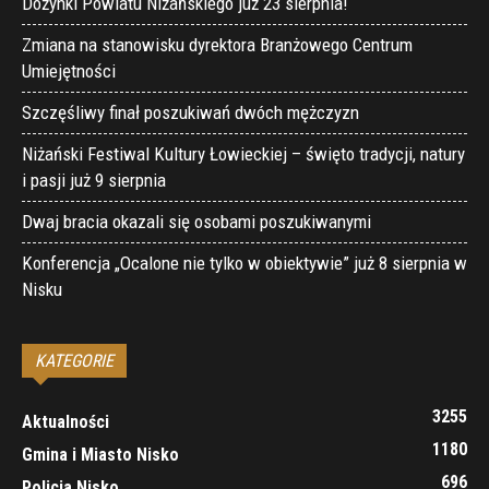
Dożynki Powiatu Niżańskiego już 23 sierpnia!
Zmiana na stanowisku dyrektora Branżowego Centrum
Umiejętności
Szczęśliwy finał poszukiwań dwóch mężczyzn
Niżański Festiwal Kultury Łowieckiej – święto tradycji, natury
i pasji już 9 sierpnia
Dwaj bracia okazali się osobami poszukiwanymi
Konferencja „Ocalone nie tylko w obiektywie” już 8 sierpnia w
Nisku
KATEGORIE
3255
Aktualności
1180
Gmina i Miasto Nisko
696
Policja Nisko