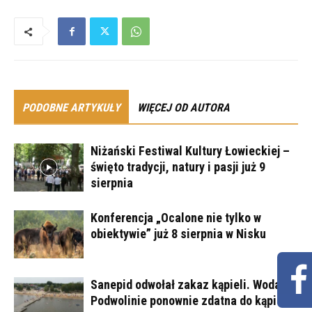
PODOBNE ARTYKUŁY
WIĘCEJ OD AUTORA
Niżański Festiwal Kultury Łowieckiej –
święto tradycji, natury i pasji już 9
sierpnia
Konferencja „Ocalone nie tylko w
obiektywie” już 8 sierpnia w Nisku
Sanepid odwołał zakaz kąpieli. Woda w
Podwolinie ponownie zdatna do kąpieli