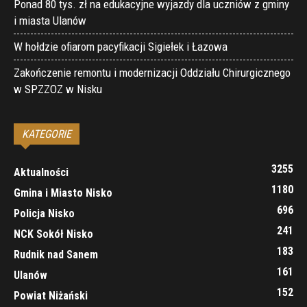
Ponad 80 tys. zł na edukacyjne wyjazdy dla uczniów z gminy
i miasta Ulanów
W hołdzie ofiarom pacyfikacji Sigiełek i Łazowa
Zakończenie remontu i modernizacji Oddziału Chirurgicznego
w SPZZOZ w Nisku
KATEGORIE
3255
Aktualności
1180
Gmina i Miasto Nisko
696
Policja Nisko
241
NCK Sokół Nisko
183
Rudnik nad Sanem
161
Ulanów
152
Powiat Niżański