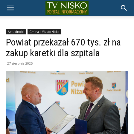
TELEWIZJA
NISKO
Aktualności
Gmina i Miasto Nisko
Powiat przekazał 670 tys. zł na
zakup karetki dla szpitala
27 sierpnia 2025