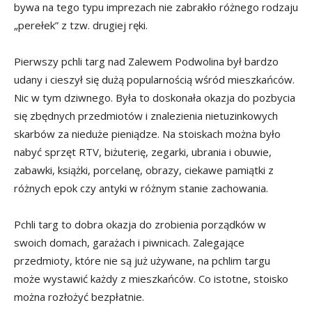
bywa na tego typu imprezach nie zabrakło różnego rodzaju
„perełek” z tzw. drugiej ręki.
Pierwszy pchli targ nad Zalewem Podwolina był bardzo
udany i cieszył się dużą popularnością wśród mieszkańców.
Nic w tym dziwnego. Była to doskonała okazja do pozbycia
się zbędnych przedmiotów i znalezienia nietuzinkowych
skarbów za nieduże pieniądze. Na stoiskach można było
nabyć sprzęt RTV, biżuterię, zegarki, ubrania i obuwie,
zabawki, książki, porcelanę, obrazy, ciekawe pamiątki z
różnych epok czy antyki w różnym stanie zachowania.
Pchli targ to dobra okazja do zrobienia porządków w
swoich domach, garażach i piwnicach. Zalegające
przedmioty, które nie są już używane, na pchlim targu
może wystawić każdy z mieszkańców. Co istotne, stoisko
można rozłożyć bezpłatnie.