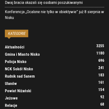
Dwaj bracia okazali się osobami poszukiwanymi
Konferencja „Ocalone nie tylko w obiektywie” już 8 sierpnia w
Nisku
KATEGORIE
3255
Aktualności
1180
Gmina i Miasto Nisko
696
Policja Nisko
241
NCK Sokół Nisko
183
Rudnik nad Sanem
161
Ulanów
154
Powiat Niżański
92
Jeżowe
68
Relacje