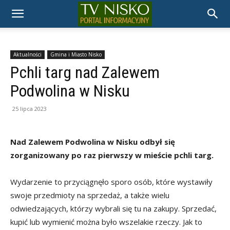
TELEWIZJA
NISKO
Aktualności
Gmina i Miasto Nisko
Pchli targ nad Zalewem
Podwolina w Nisku
25 lipca 2023
Nad Zalewem Podwolina w Nisku odbył się
zorganizowany po raz pierwszy w mieście pchli targ.
Wydarzenie to przyciągnęło sporo osób, które wystawiły
swoje przedmioty na sprzedaż, a także wielu
odwiedzających, którzy wybrali się tu na zakupy. Sprzedać,
kupić lub wymienić można było wszelakie rzeczy. Jak to