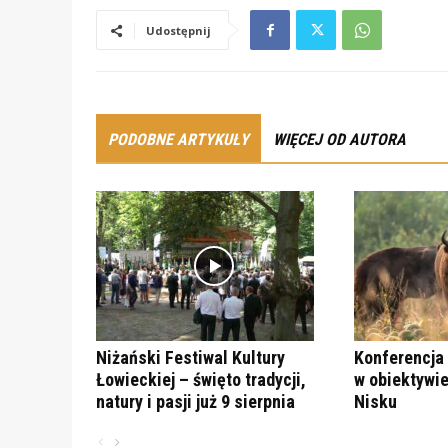
Udostępnij
PODOBNE ARTYKUŁY
WIĘCEJ OD AUTORA
Niżański Festiwal Kultury
Konferencja 
Łowieckiej – święto tradycji,
w obiektywie
natury i pasji już 9 sierpnia
Nisku