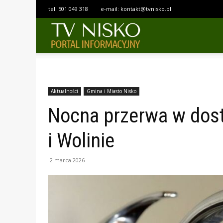
tel.
501 049 318
e-mail:
kontakt@tvnisko.pl
TELEWIZJA
NISKO
Aktualności
Gmina i Miasto Nisko
Nocna przerwa w dos
i Wolinie
2 marca 2026