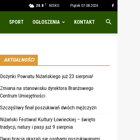
C
20.8
NISKO
Piątek 07.08.2026
SPORT
OGŁOSZENIA
KONTAKT
AKTUALNOŚCI
Dożynki Powiatu Niżańskiego już 23 sierpnia!
Zmiana na stanowisku dyrektora Branżowego
Centrum Umiejętności
Szczęśliwy finał poszukiwań dwóch mężczyzn
Niżański Festiwal Kultury Łowieckiej – święto
tradycji, natury i pasji już 9 sierpnia
Dwaj bracia okazali się osobami poszukiwanymi