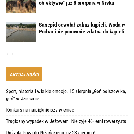
obiektywie” już 8 sierpnia w Nisku
Sanepid odwołał zakaz kąpieli. Woda w
Podwolinie ponownie zdatna do kąpieli
AKTUALNOŚCI
Sport, historia i wielkie emocje. 15 sierpnia „Goń bolszewika,
goń” w Jarocinie
Konkurs na najpiękniejszy wieniec
Tragiczny wypadek w Jeżowem. Nie żyje 46-letni rowerzysta
Dożynki Powiatu Niżańskiego już 23 sierpnia!