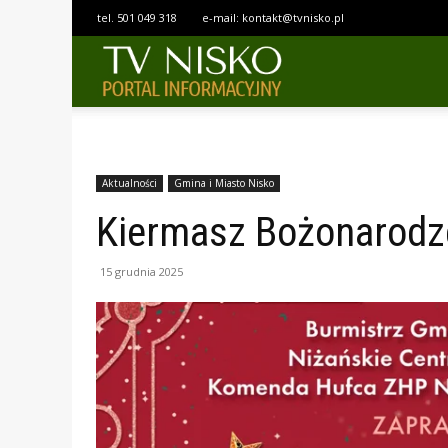
tel.
501 049 318
e-mail:
kontakt@tvnisko.pl
TELEWIZJA
NISKO
Aktualności
Gmina i Miasto Nisko
Kiermasz Bożonarodze
15 grudnia 2025