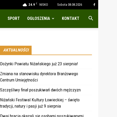
C
24.9
NISKO
Sobota 08.08.2026
SPORT
OGŁOSZENIA
KONTAKT
AKTUALNOŚCI
Dożynki Powiatu Niżańskiego już 23 sierpnia!
Zmiana na stanowisku dyrektora Branżowego
Centrum Umiejętności
Szczęśliwy finał poszukiwań dwóch mężczyzn
Niżański Festiwal Kultury Łowieckiej – święto
tradycji, natury i pasji już 9 sierpnia
Dwaj bracia okazali się osobami poszukiwanymi